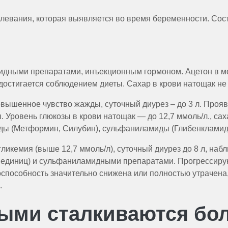
левания, которая выявляется во время беременности. Сост
идными препаратами, инъекционным гормоном. Ацетон в моч
остигается соблюдением диеты. Сахар в крови натощак не
овышенное чувство жажды, суточный диурез – до 3 л. Проя
 Уровень глюкозы в крови натощак — до 12,7 ммоль/л., сах
аниды (Метформин, Силубин), сульфаниламиды (Глибенкламид
гликемия (выше 12,7 ммоль/л), суточный диурез до 8 л, на
 единиц) и сульфаниламидными препаратами. Прогрессирую
оспособность значительно снижена или полностью утрачена
.
орыми сталкиваются бо