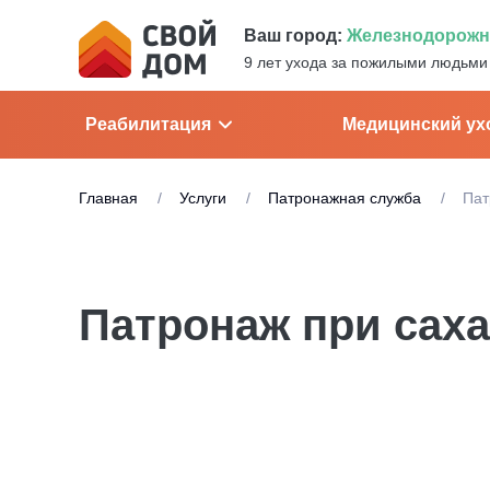
Ваш город:
Железнодорож
9 лет ухода за пожилыми людьми
Реабилитация
Медицинский ух
Главная
Услуги
Патронажная служба
Пат
Патронаж при сах