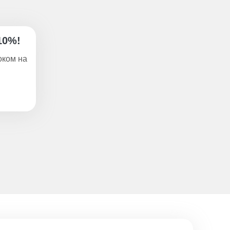
10%!
оком на