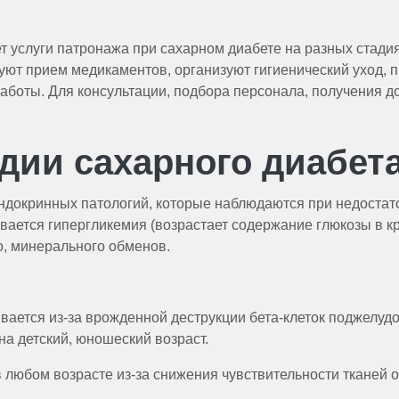
т услуги патронажа при сахарном диабете на разных стади
ют прием медикаментов, организуют гигиенический уход, п
заботы. Для консультации, подбора персонала, получения 
дии сахарного диабет
 эндокринных патологий, которые наблюдаются при недоста
вается гипергликемия (возрастает содержание глюкозы в к
о, минерального обменов.
вается из-за врожденной деструкции бета-клеток поджелуд
а детский, юношеский возраст.
 любом возрасте из-за снижения чувствительности тканей о