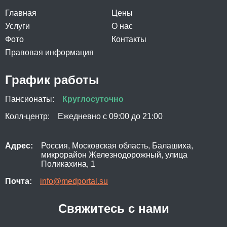
Реабилитация после удаления геморроя
Главная
Цены
1 100 ₽
Услуги
О нас
Реабилитация после аденомы простаты
Фото
Контакты
1 150 ₽
Правовая информация
Реабилитация после операции на головном мозге
График работы
1 300 ₽
Пансионаты:
Круглосуточно
Реабилитация после удаления груди
Колл-центр:
Ежедневно с 09:00 до 21:00
1 350 ₽
Реабилитация после полинейропатии
Адрес:
Россия, Московская область, Балашиха,
1 100₽
микрорайон Железнодорожный, улица
Поликахина, 1
Реабилитация после липосакции
Почта:
info@medportal.su
1 000 ₽
Свяжитесь с нами