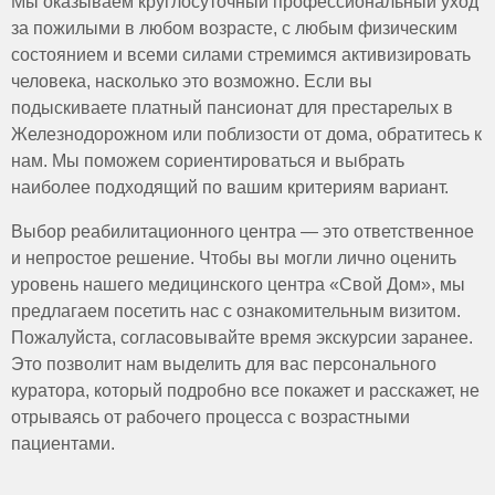
Мы оказываем круглосуточный профессиональный уход
Помощь в кормлении, организация зондового
процедур.
Основные методы борьбы с пролежнями:
питания, составление индивидуального рациона.
за пожилыми в любом возрасте, с любым физическим
Кровати оснащены механическими или
Регулярное изменение положения тела каждые 2-3
Контроль состояния здоровья, введение лекарств,
состоянием и всеми силами стремимся активизировать
электрическими приводами для изменения высоты
часа, чтобы снизить давление на одни и те же
перевязки, уход за катетерами и трахеостомами.
и наклона, что облегчает кормление, уход и
человека, насколько это возможно. Если вы
участки кожи.
Общение, создание комфортной атмосферы,
комфорт пациента.
подыскиваете платный пансионат для престарелых в
Применяются динамические и статические
организация досуга.
Матрасы с воздушным или гелевым наполнением
Железнодорожном или поблизости от дома, обратитесь к
противопролежневые матрасы, которые
Легкий массаж, пассивная гимнастика для
равномерно распределяют нагрузку,
равномерно распределяют нагрузку и стимулируют
нам. Мы поможем сориентироваться и выбрать
улучшения кровообращения.
предотвращая пролежни. Простыни натягиваются
кровообращение.
наиболее подходящий по вашим критериям вариант.
без складок для снижения риска раздражений.
Ежедневное обтирание теплой водой или
Гигиеничные, легко дезинфицируемые
раствором с добавлением увлажняющего лосьона.
Выбор реабилитационного центра — это ответственное
поверхности. Клеенки исключаются из-за риска
Мгновенная замена мокрого или загрязненного
и непростое решение. Чтобы вы могли лично оценить
мацерации кожи.
белья.
уровень нашего медицинского центра «Свой Дом», мы
Боковые ограждения для безопасности, поручни и
Легкий массаж покрасневших участков для
предлагаем посетить нас с ознакомительным визитом.
подъемники для удобства, колеса с фиксацией для
улучшения микроциркуляции.
перемещения.
Пожалуйста, согласовывайте время экскурсии заранее.
Ежедневный осмотр кожи на предмет
Кровать устанавливается с учетом удобного
Это позволит нам выделить для вас персонального
покраснений, уплотнений или ран.
доступа, а в изголовье размещается освещение
куратора, который подробно все покажет и расскажет, не
Простыни натягиваются без складок, швы белья не
для комфорта пациента.
отрываясь от рабочего процесса с возрастными
должны соприкасаться с участками давления.
пациентами.
Учитываем состояние пациента, его подвижность,
вес и общее состояние здоровья.