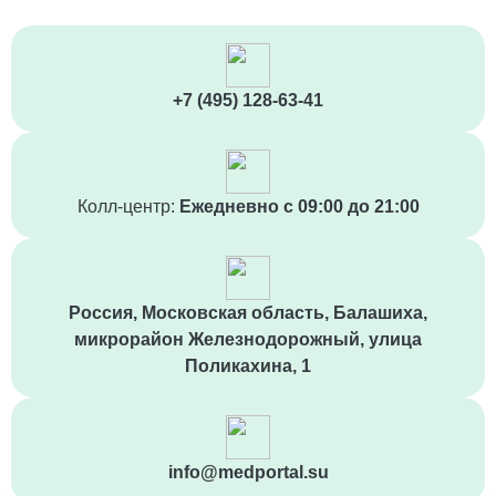
Уход за больным рожей
1 100 ₽
+7 (495) 128-63-41
Уход за больными с трахеостомой
1 100 ₽
Уход за послеоперационным больным
Колл-центр:
Ежедневно с 09:00 до 21:00
1 350 ₽
Уход за тяжелобольными
1 500 ₽
Россия, Московская область, Балашиха,
Уход за пациентами с заболеванием
микрорайон Железнодорожный, улица
мочевыделительной системы
Поликахина, 1
1 100 ₽
Уход за больными туберкулезом
1 150 ₽
info@medportal.su