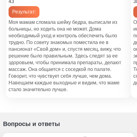
43
3
Уход за больными с рассеянным склерозом
Результат:
1 000 ₽
Моя мамам сломала шейку бедра, выписали из
О
больницы, но ходить она не может. Дома
и
необходимый уход и контроль обеспечить было
п
трудно. По совету знакомых поместила ее в
д
пансионат «Свой дом» и, спустя месяц, вижу, что
о
решение было правильным. Здесь следят за ее
э
здоровьем, чтобы принимала препараты, делают
п
массаж. Она общается с соседкой по палате.
Т
Говорит, что чувствует себя лучше, чем дома.
с
Навещаем каждые выходные и видим, что маме
д
стало значительно лучше.
Вопросы и ответы